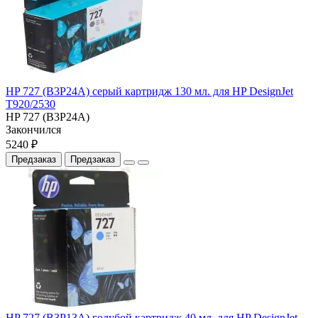
HP 727 (B3P24A) серый картридж 130 мл. для HP DesignJet
T920/2530
HP 727 (B3P24A)
Закончился
5240 ₽
Предзаказ
Предзаказ
HP 727 (B3P13A) голубой картридж 40 мл. для HP DesignJet