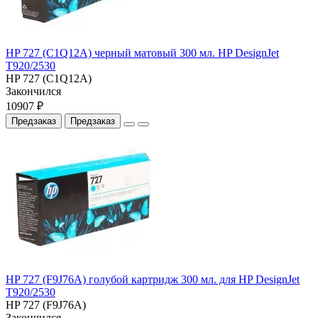
HP 727 (C1Q12A) черный матовый 300 мл. HP DesignJet
T920/2530
HP 727 (C1Q12A)
Закончился
10907 ₽
Предзаказ
Предзаказ
HP 727 (F9J76A) голубой картридж 300 мл. для HP DesignJet
T920/2530
HP 727 (F9J76A)
Закончился