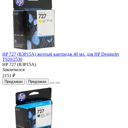
HP 727 (B3P15A) желтый картридж 40 мл. для HP DesignJet
T920/2530
HP 727 (B3P15A)
Закончился
2151 ₽
Предзаказ
Предзаказ