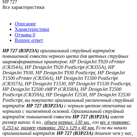
HP 727
Все характеристики
Описание
Характеристики
Отзывы
0
Вопрос-ответ
HP 727 (B3P23A)
оригинальный струйный картридж
повышенной емкости черного цвета
для цветных струйных
широкоформатных принтеров:
HP DesignJet T920 ePrinter
(CR354A), HP DesignJet T920 PostScript (CR355A), HP
DesignJet T930, HP DesignJet T930 PostScript, HP DesignJet
T1500 ePrinter (CR356A), HP DesignJet T1500 PostScript
(CR357A), HP DesignJet T1530, HP DesignJet T1530 PostScript,
HP DesignJet T2500 eMFP (CR358A), HP DesignJet T2500
PostScript (CR359A), HP DesignJet T2530, HP DesignJet T2530
PostScript
, вы покупаете оригинальный увеличенный струйный
картридж
HP
727 (
B3P23A
)
с черным цветом отпечатка на
чернилах с пигментной основой
. Оригинальный струйный
картридж повышенной емкости
HP
727 (
B3P23A
)
имеет
размер капли: 6 пл.,
объем чернил: 130 мл.
, его
вес в упаковке:
0.253 кг
,
размер упаковки: 202 x 129 x 40 мм.
Если вы нашли
оригинальный картридж
HP
727 (
B3P23A
)
дешевле чем у нас,