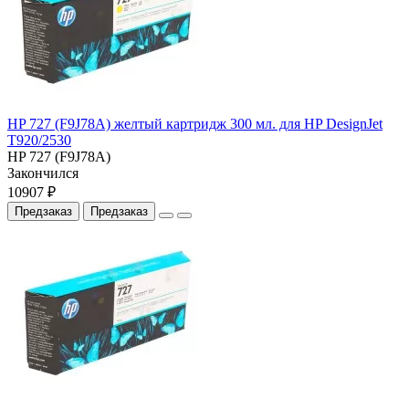
HP 727 (F9J78A) желтый картридж 300 мл. для HP DesignJet
T920/2530
HP 727 (F9J78A)
Закончился
10907 ₽
Предзаказ
Предзаказ