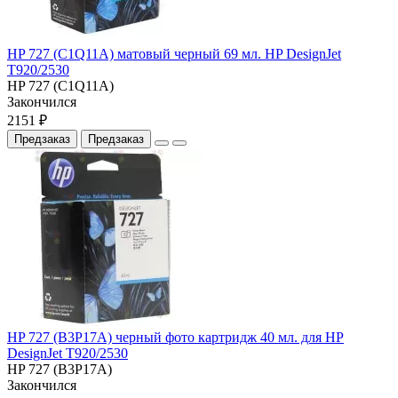
HP 727 (C1Q11A) матовый черный 69 мл. HP DesignJet
T920/2530
HP 727 (C1Q11A)
Закончился
2151 ₽
Предзаказ
Предзаказ
HP 727 (B3P17A) черный фото картридж 40 мл. для HP
DesignJet T920/2530
HP 727 (B3P17A)
Закончился