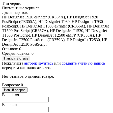
Тип чернил:
Пигментные чернила
Для аппаратов:
HP DesignJet T920 ePrinter (CR354A), HP DesignJet T920
PostScript (CR355A), HP DesignJet T930, HP DesignJet T930
PostScript, HP DesignJet T1500 ePrinter (CR356A), HP DesignJet
T1500 PostScript (CR357A), HP DesignJet T1530, HP DesignJet
T1530 PostScript, HP DesignJet T2500 eMFP (CR358A), HP
DesignJet T2500 PostScript (CR359A), HP DesignJet T2530, HP
DesignJet T2530 PostScript
Отзывов: 0
Средняя оценка: 0
Написать отзыв
Пожалуйста
авторизируйтесь
или
создайте учетную запись
перед тем как написать отзыв
Нет отзывов о данном товаре.
Вопросов: 0
Новый вопрос
Ваше имя
Ваш e-mail