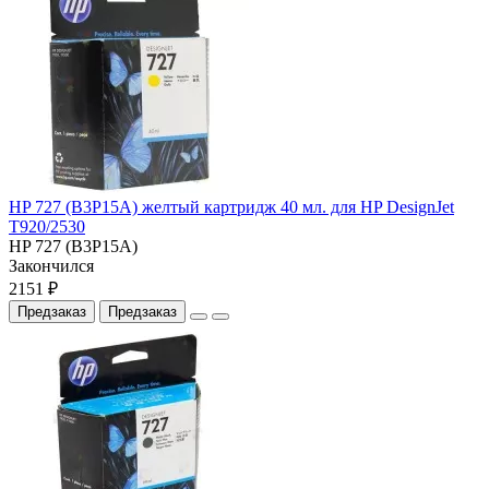
HP 727 (B3P15A) желтый картридж 40 мл. для HP DesignJet
T920/2530
HP 727 (B3P15A)
Закончился
2151 ₽
Предзаказ
Предзаказ