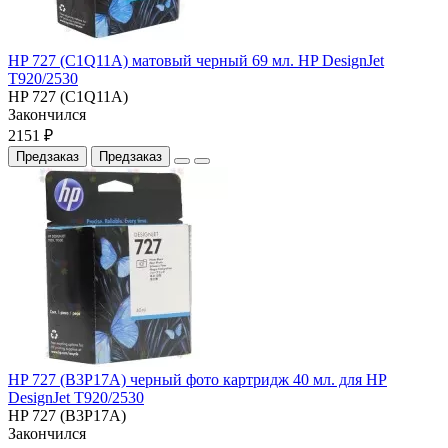
HP 727 (C1Q11A) матовый черный 69 мл. HP DesignJet
T920/2530
HP 727 (C1Q11A)
Закончился
2151 ₽
Предзаказ
Предзаказ
HP 727 (B3P17A) черный фото картридж 40 мл. для HP
DesignJet T920/2530
HP 727 (B3P17A)
Закончился