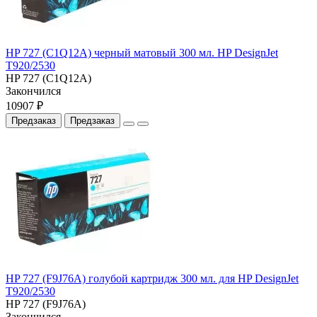
HP 727 (C1Q12A) черный матовый 300 мл. HP DesignJet
T920/2530
HP 727 (C1Q12A)
Закончился
10907 ₽
Предзаказ
Предзаказ
HP 727 (F9J76A) голубой картридж 300 мл. для HP DesignJet
T920/2530
HP 727 (F9J76A)
Закончился