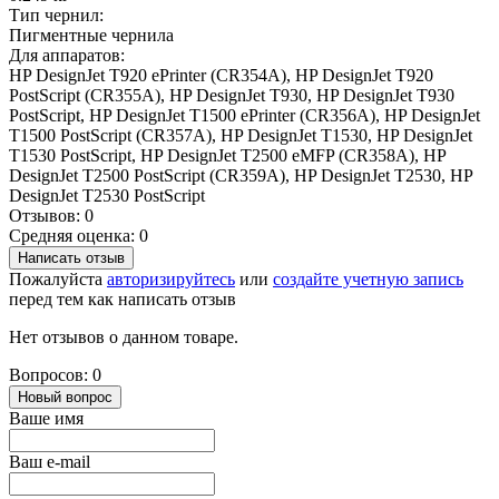
Тип чернил:
Пигментные чернила
Для аппаратов:
HP DesignJet T920 ePrinter (CR354A), HP DesignJet T920
PostScript (CR355A), HP DesignJet T930, HP DesignJet T930
PostScript, HP DesignJet T1500 ePrinter (CR356A), HP DesignJet
T1500 PostScript (CR357A), HP DesignJet T1530, HP DesignJet
T1530 PostScript, HP DesignJet T2500 eMFP (CR358A), HP
DesignJet T2500 PostScript (CR359A), HP DesignJet T2530, HP
DesignJet T2530 PostScript
Отзывов: 0
Средняя оценка: 0
Написать отзыв
Пожалуйста
авторизируйтесь
или
создайте учетную запись
перед тем как написать отзыв
Нет отзывов о данном товаре.
Вопросов: 0
Новый вопрос
Ваше имя
Ваш e-mail