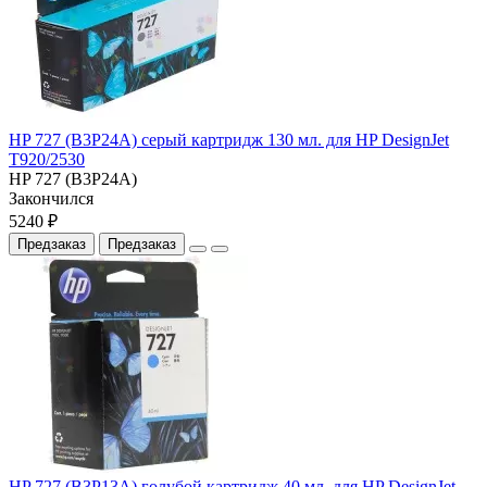
HP 727 (B3P24A) серый картридж 130 мл. для HP DesignJet
T920/2530
HP 727 (B3P24A)
Закончился
5240 ₽
Предзаказ
Предзаказ
HP 727 (B3P13A) голубой картридж 40 мл. для HP DesignJet