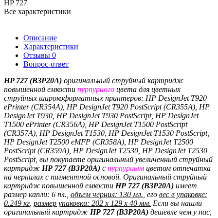
HP 727
Все характеристики
Описание
Характеристики
Отзывы
0
Вопрос-ответ
HP 727 (B3P20A)
оригинальный струйный картридж
повышенной емкости
пурпурного
цвета
для цветных
струйных широкоформатных принтеров:
HP DesignJet T920
ePrinter (CR354A), HP DesignJet T920 PostScript (CR355A), HP
DesignJet T930, HP DesignJet T930 PostScript, HP DesignJet
T1500 ePrinter (CR356A), HP DesignJet T1500 PostScript
(CR357A), HP DesignJet T1530, HP DesignJet T1530 PostScript,
HP DesignJet T2500 eMFP (CR358A), HP DesignJet T2500
PostScript (CR359A), HP DesignJet T2530, HP DesignJet T2530
PostScript
, вы покупаете оригинальный увеличенный струйный
картридж
HP
727 (
B3P20A
)
с
пурпурным
цветом отпечатка
на чернилах с пигментной основой
. Оригинальный струйный
картридж повышенной емкости
HP
727 (
B3P20A
)
имеет
размер капли: 6 пл.,
объем чернил: 130 мл.
, его
вес в упаковке:
0.249 кг
,
размер упаковки: 202 x 129 x 40 мм.
Если вы нашли
оригинальный картридж
HP
727 (
B3P20A
)
дешевле чем у нас,