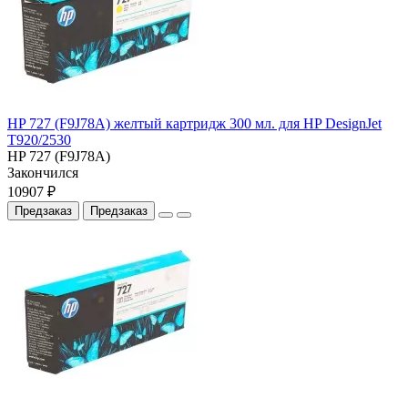
HP 727 (F9J78A) желтый картридж 300 мл. для HP DesignJet
T920/2530
HP 727 (F9J78A)
Закончился
10907 ₽
Предзаказ
Предзаказ