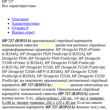
HP 727
Все характеристики
Описание
Характеристики
Отзывы
0
Вопрос-ответ
HP 727 (B3P21A)
оригинальный струйный картридж
повышенной емкости
желтого
цвета
для цветных струйных
широкоформатных принтеров:
HP DesignJet T920 ePrinter
(CR354A), HP DesignJet T920 PostScript (CR355A), HP
DesignJet T930, HP DesignJet T930 PostScript, HP DesignJet
T1500 ePrinter (CR356A), HP DesignJet T1500 PostScript
(CR357A), HP DesignJet T1530, HP DesignJet T1530 PostScript,
HP DesignJet T2500 eMFP (CR358A), HP DesignJet T2500
PostScript (CR359A), HP DesignJet T2530, HP DesignJet T2530
PostScript
, вы покупаете оригинальный увеличенный струйный
картридж
HP
727 (
B3P21A)
с
желтым
цветом отпечатка на
чернилах с пигментной основой
. Оригинальный струйный
картридж повышенной емкости
HP
727 (
B3P21A)
имеет
размер капли: 6 пл.,
объем чернил: 130 мл.
, его
вес в упаковке:
0.248 кг
,
размер упаковки: 202 x 129 x 40 мм.
Если вы нашли
оригинальный картридж
HP
727 (
B3P21A)
дешевле чем у нас,