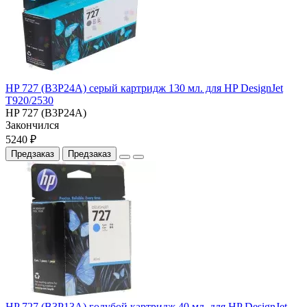
HP 727 (B3P24A) серый картридж 130 мл. для HP DesignJet
T920/2530
HP 727 (B3P24A)
Закончился
5240 ₽
Предзаказ
Предзаказ
HP 727 (B3P13A) голубой картридж 40 мл. для HP DesignJet