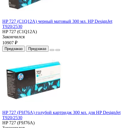
HP 727 (C1Q12A) черный матовый 300 мл. HP DesignJet
T920/2530
HP 727 (C1Q12A)
Закончился
10907 ₽
Предзаказ
Предзаказ
HP 727 (F9J76A) голубой картридж 300 мл. для HP DesignJet
T920/2530
HP 727 (F9J76A)
Закончился