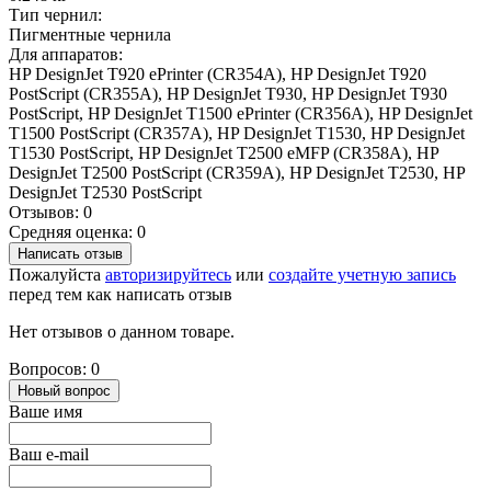
Тип чернил:
Пигментные чернила
Для аппаратов:
HP DesignJet T920 ePrinter (CR354A), HP DesignJet T920
PostScript (CR355A), HP DesignJet T930, HP DesignJet T930
PostScript, HP DesignJet T1500 ePrinter (CR356A), HP DesignJet
T1500 PostScript (CR357A), HP DesignJet T1530, HP DesignJet
T1530 PostScript, HP DesignJet T2500 eMFP (CR358A), HP
DesignJet T2500 PostScript (CR359A), HP DesignJet T2530, HP
DesignJet T2530 PostScript
Отзывов: 0
Средняя оценка: 0
Написать отзыв
Пожалуйста
авторизируйтесь
или
создайте учетную запись
перед тем как написать отзыв
Нет отзывов о данном товаре.
Вопросов: 0
Новый вопрос
Ваше имя
Ваш e-mail