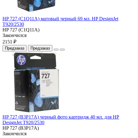
HP 727 (C1Q11A) матовый черный 69 мл. HP DesignJet
T920/2530
HP 727 (C1Q11A)
Закончился
2151 ₽
Предзаказ
Предзаказ
HP 727 (B3P17A) черный фото картридж 40 мл. для HP
DesignJet T920/2530
HP 727 (B3P17A)
Закончился