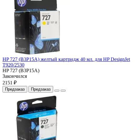
HP 727 (B3P15A) желтый картридж 40 мл. для HP DesignJet
T920/2530
HP 727 (B3P15A)
Закончился
2151 ₽
Предзаказ
Предзаказ