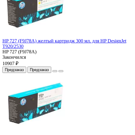
HP 727 (F9J78A) желтый картридж 300 мл. для HP DesignJet
T920/2530
HP 727 (F9J78A)
Закончился
10907 ₽
Предзаказ
Предзаказ