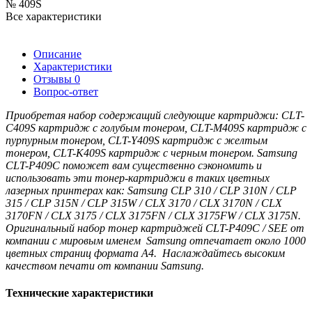
№ 409S
Все характеристики
Описание
Характеристики
Отзывы
0
Вопрос-ответ
Приобретая набор содержащий следующие картриджи:
CLT-
C409S картридж с голубым тонером,
CLT-M409S картридж с
пурпурным тонером,
CLT-Y409S картридж с желтым
тонером,
CLT-K409S картридж с черным тонером.
Samsung
CLT-P409C поможет вам существенно сэкономить и
использовать эти тонер-картриджи в таких
цветных
лазерных принтерах как:
Samsung CLP 310 / CLP 310N / CLP
315 / CLP 315N / CLP 315W / CLX 3170 / CLX 3170N / CLX
3170FN / CLX 3175 / CLX 3175FN / CLX 3175FW / CLX 3175N.
Оригинальный набор тонер картриджей
CLT-P409C / SEE
от
компании с мировым именем Samsung отпечатает около 1000
цветных страниц формата A4.
Наслаждайтесь высоким
качеством печати от компании Samsung.
Технические характеристики