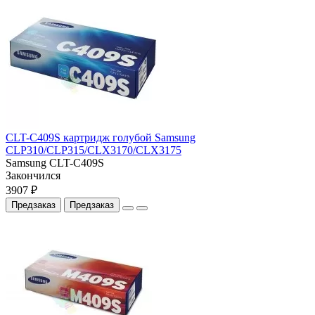
CLT-C409S картридж голубой Samsung
CLP310/CLP315/CLX3170/CLX3175
Samsung CLT-С409S
Закончился
3907 ₽
Предзаказ
Предзаказ