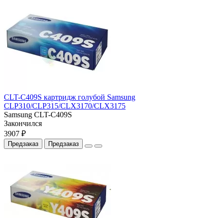
CLT-C409S картридж голубой Samsung
CLP310/CLP315/CLX3170/CLX3175
Samsung CLT-С409S
Закончился
3907 ₽
Предзаказ
Предзаказ