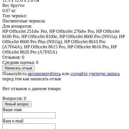
11.3 x 12.6 x 2.6 cм
Вес брутто:
0.07 кг
Тип чернил:
Пигментные чернила
Для аппаратов:
HP OfficeJet 251dw Pro, HP OfficeJet 276dw Pro, HP OfficeJet
8100 Pro, HP OfficeJet 8100e, HP OfficeJet 8600 Pro (N911a), HP
OfficeJet 8600 Pro Plus (N911g), HP OfficeJet 8610 Pro
(A7F64A), HP OfficeJet 8615 Pro, HP OfficeJet 8616 Pro, HP
OfficeJet 8620 Pro (A7F65A)
Отзывов: 0
Средняя оценка: 0
Написать отзыв
Пожалуйста
авторизируйтесь
или
создайте учетную запись
перед тем как написать отзыв
Нет отзывов о данном товаре.
Вопросов: 0
Новый вопрос
Ваше имя
Ваш e-mail