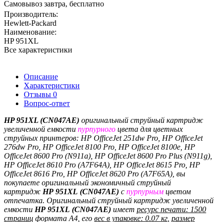
Самовывоз завтра, бесплатно
Производитель:
Hewlett-Packard
Наименование:
HP 951XL
Все характеристики
Описание
Характеристики
Отзывы
0
Вопрос-ответ
HP 951XL (CN047AE)
оригинальный струйный картридж
увеличенной емкости
пурпурного
цвета
для цветных
струйных принтеров:
HP OfficeJet 251dw Pro, HP OfficeJet
276dw Pro, HP OfficeJet 8100 Pro, HP OfficeJet 8100e, HP
OfficeJet 8600 Pro (N911a), HP OfficeJet 8600 Pro Plus (N911g),
HP OfficeJet 8610 Pro (A7F64A), HP OfficeJet 8615 Pro, HP
OfficeJet 8616 Pro, HP OfficeJet 8620 Pro (A7F65A)
, вы
покупаете оригинальный экономичный струйный
картридж
HP
951XL
(
CN047AE)
с
пурпурным
цветом
отпечатка
. Оригинальный струйный картридж увеличенной
емкости
HP
951XL
(
CN047AE)
имеет
ресурс печати: 1500
страниц
формата A4, его
вес в упаковке: 0.07 кг
,
размер