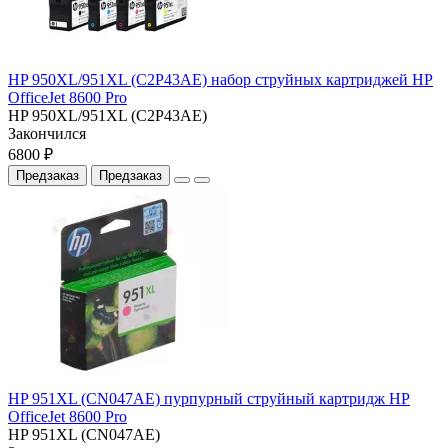
HP 950XL/951XL (C2P43AE) набор струйных картриджей HP
OfficeJet 8600 Pro
HP 950XL/951XL (C2P43AE)
Закончился
6800 ₽
Предзаказ
Предзаказ
HP 951XL (CN047AE) пурпурный струйный картридж HP
OfficeJet 8600 Pro
HP 951XL (CN047AE)