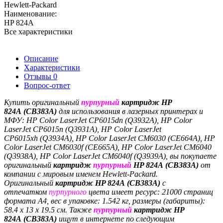
Hewlett-Packard
Наименование:
HP 824A
Все характеристики
Описание
Характеристики
Отзывы
0
Вопрос-ответ
Купить оригинальный
пурпурный
картридж
HP
824A (CB383A)
для использования в лазерных принтерах и
МФУ:
HP Color LaserJet CP6015dn
(Q3932A), HP Color
LaserJet CP6015n
(Q3931A), HP Color LaserJet
CP6015xh
(Q3934A), HP Color LaserJet CM6030 (CE664A), HP
Color LaserJet CM6030f (CE665A), HP Color LaserJet CM6040
(Q3938A), HP Color LaserJet CM6040f (Q3939A)
, вы покупаете
оригинальный
картридж
пурпурный
HP 824A
(CB383A)
от
компании с мировым именем
Hewlett-Packard
.
Оригинальный
картридж
HP 824A
(CB383A)
с
отпечатком
пурпурного
цвета имеет ресурс: 21000 страниц
формата А4, вес в упаковке: 1.542 кг, размеры (габариты):
58.4 x 13 x 19.5 cм. Также
пурпурный
картридж
HP
824A
(CB383A)
ищут в интернете по следующим