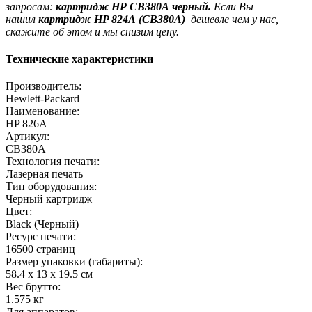
запросам:
картридж
HP
CB380A
черный.
Если Вы
нашил
картридж
HP 824A
(
CB380A
)
дешевле чем у нас,
скажите об этом и мы снизим цену.
Технические характеристики
Производитель:
Hewlett-Packard
Наименование:
HP 826A
Артикул:
CB380A
Технология печати:
Лазерная печать
Тип оборудования:
Черный картридж
Цвет:
Black (Черный)
Ресурс печати:
16500 страниц
Размер упаковки (габариты):
58.4 x 13 x 19.5 cм
Вес брутто:
1.575 кг
Для аппаратов: