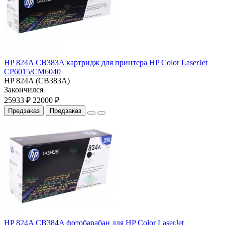
HP 824A CB383A картридж для принтера HP Color LaserJet
CP6015/CM6040
HP 824A (CB383A)
Закончился
25933 ₽
22000 ₽
Предзаказ
Предзаказ
HP 824A CB384A фотобарабан для HP Color LaserJet