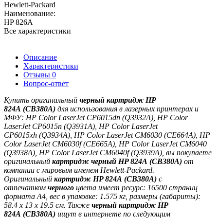
Hewlett-Packard
Наименование:
HP 826A
Все характеристики
Описание
Характеристики
Отзывы
0
Вопрос-ответ
Купить оригинальный
черный
картридж
HP
824A (CB380A)
для использования в лазерных принтерах и
МФУ:
HP Color LaserJet CP6015dn
(Q3932A), HP Color
LaserJet CP6015n
(Q3931A), HP Color LaserJet
CP6015xh
(Q3934A), HP Color LaserJet CM6030 (CE664A), HP
Color LaserJet CM6030f (CE665A), HP Color LaserJet CM6040
(Q3938A), HP Color LaserJet CM6040f (Q3939A)
, вы покупаете
оригинальный
картридж черный
HP 824A
(
CB380A
)
от
компании с мировым именем
Hewlett-Packard
.
Оригинальный
картридж
HP 824A
(
CB380A
)
с
отпечатком
черного
цвета имеет ресурс: 16500 страниц
формата А4, вес в упаковке: 1.575 кг, размеры (габариты):
58.4 x 13 x 19.5 cм. Также
черный
картридж
HP
824A
(
CB380A
)
ищут в интернете по следующим