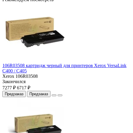
106R03508 картридж черный для принтеров Xerox VersaLink
C400 / C405
Xerox 106R03508
Закончился
7277 ₽
6717 ₽
Предзаказ
Предзаказ