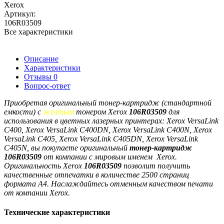
Xerox
Артикул:
106R03509
Все характеристики
Описание
Характеристики
Отзывы
0
Вопрос-ответ
Приобретая оригинальный тонер-картридж (стандартной
емкости) с
желтым
тонером Xerоx
106R03509
для
использования в цветных лазерных принтерах:
Xerox VersaLink
C400, Xerox VersaLink C400DN, Xerox VersaLink C400N, Xerox
VersaLink C405, Xerox VersaLink C405DN, Xerox VersaLink
C405N, вы покупаете оригинальный
тонер-картридж
106R03509
от компании с мировым именем Xerox.
Оригинальность
Xerоx
106R03509
позволит получить
качественные отпечатки в количестве 2500 страниц
формата А4. Наслаждайтесь отменным качеством печати
от компании Xerox.
Технические характеристики