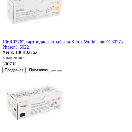
106R02762 картридж желтый для Xerox WorkCentre® 6027 /
Phaser® 6022
Xerox 106R02762
Закончился
3907 ₽
Предзаказ
Предзаказ