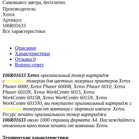
Самовывоз завтра, бесплатно
Производитель:
Xerox
Артикул:
106R01633
Все характеристики
Описание
Характеристики
Отзывы
0
Вопрос-ответ
106R01633
Xerоx
оригинальный тонер-картридж
с
желтым
тонером
для цветных лазерных принтеров
Xerox
Phaser 6000,
Xerox Phaser
6000B,
Xerox Phaser
6010,
Xerox
Phaser
6010N,
Xerox WorkCentre 6015,
Xerox
WorkCentre
6015B,
Xerox WorkCentre
6015N,
Xerox
WorkCentre
6015NI
, вы покупаете оригинальный картридж с
желтым
тонером от компании с мировым именем Xerox.
Ресурс печати оригинального тонер картриджа
106R01633
около
1000 страниц формата A4. Наслаждайтесь
отменным качеством печати от компании Xerox.
Технические характеристики