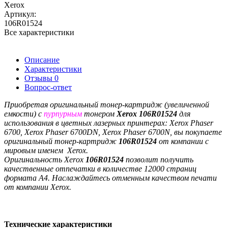
Xerox
Артикул:
106R01524
Все характеристики
Описание
Характеристики
Отзывы
0
Вопрос-ответ
Приобретая оригинальный тонер-картридж (увеличенной
емкости) с
пурпурным
тонером
Xerоx
106R01524
для
использования в цветных лазерных принтерах:
Xerox Phaser
6700,
Xerox Phaser
6700DN,
Xerox Phaser
6700N
, вы покупаете
оригинальный тонер-картридж
106R01524
от компании с
мировым именем Xerox.
Оригинальность
Xerоx
106R01524
позволит получить
качественные отпечатки в количестве 12000 страниц
формата А4. Наслаждайтесь отменным качеством печати
от компании Xerox.
Технические характеристики