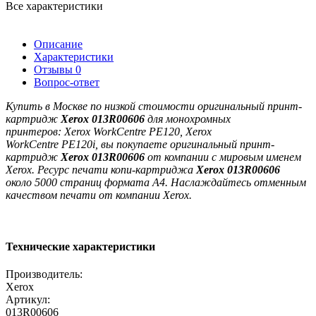
Все характеристики
Описание
Характеристики
Отзывы
0
Вопрос-ответ
Купить в Москве по низкой стоимости оригинальный
принт-
картридж
Xerоx 013R00606
для монохромных
принтеров:
Xerox WorkCentre PE120,
Xerox
WorkCentre
PE120i
,
вы покупаете оригинальный принт-
картридж
Xerоx
013R00606
от компании с мировым именем
Xerox. Ресурс печати копи-картриджа
Xerоx
013R00606
около
5000 страниц формата А4. Наслаждайтесь отменным
качеством печати от компании Xerox.
Технические характеристики
Производитель:
Xerox
Артикул:
013R00606