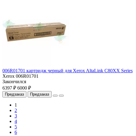
006R01701 картридж черный для Xerox AltaLink C80XX Series
Xerox 006R01701
Закончился
6397 ₽
6000 ₽
Предзаказ
Предзаказ
1
2
3
4
5
6