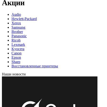
Акции
Audio
Hewlett-Packard
Xerox
Samsung
Brother
Panasonic
Ricoh
Lexmark
Kyocera
Canon
Epson
Sharp
Восстановленные принтеры
Наши новости