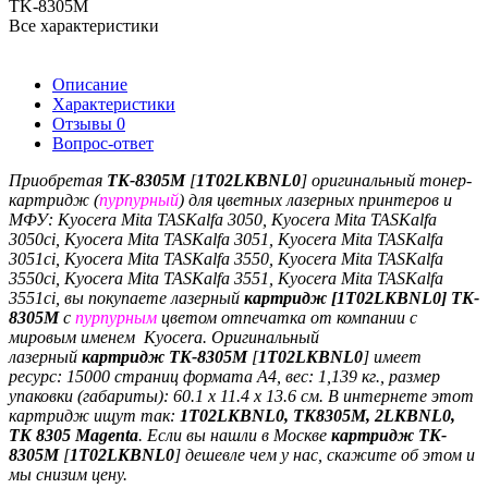
TK-8305M
Все характеристики
Описание
Характеристики
Отзывы
0
Вопрос-ответ
Приобретая
TK-8305M
[
1T02LKBNL0
]
оригинальный тонер-
картридж (
пурпурный
)
для цветных лазерных принтеров и
МФУ:
Kyocera Mita TASKalfa 3050, Kyocera Mita TASKalfa
3050ci, Kyocera Mita TASKalfa 3051, Kyocera Mita TASKalfa
3051ci, Kyocera Mita TASKalfa 3550, Kyocera Mita TASKalfa
3550ci, Kyocera Mita TASKalfa 3551, Kyocera Mita TASKalfa
3551ci, вы покупаете лазерный
картридж [
1T02LKBNL0
]
TK-
8305M
с
пурпурным
цветом отпечатка
от компании с
мировым именем
Kyocera
.
Оригинальный
лазерный
картридж
TK-8305M
[
1T02LKBNL0
]
имеет
ресурс:
15000 страниц формата A4, вес: 1,139 кг., размер
упаковки (габариты):
60.1 x 11.4 x 13.6 см. В интернете этот
картридж ищут так:
1T02LKBNL0
, TK8305M, 2LKBNL0,
TK 8305 Magenta
.
Если вы нашли в Москве
картридж
TK-
8305M
[
1T02LKBNL0
]
дешевле чем у нас, скажите об этом и
мы снизим цену.