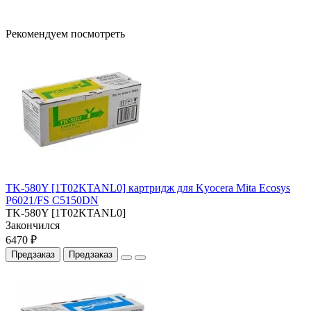
Рекомендуем посмотреть
TK-580Y [1T02KTANL0] картридж для Kyocera Mita Ecosys
P6021/FS C5150DN
TK-580Y [1T02KTANL0]
Закончился
6470 ₽
Предзаказ
Предзаказ