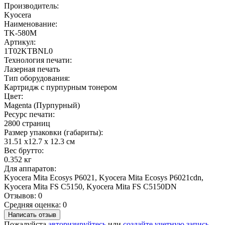
Производитель:
Kyocera
Наименование:
TK-580M
Артикул:
1T02KTBNL0
Технология печати:
Лазерная печать
Тип оборудования:
Картридж с пурпурным тонером
Цвет:
Magenta (Пурпурный)
Ресурс печати:
2800 страниц
Размер упаковки (габариты):
31.51 x12.7 x 12.3 см
Вес брутто:
0.352 кг
Для аппаратов:
Kyocera Mita Ecosys P6021, Kyocera Mita Ecosys P6021cdn,
Kyocera Mita FS C5150, Kyocera Mita FS C5150DN
Отзывов: 0
Средняя оценка: 0
Написать отзыв
Пожалуйста
авторизируйтесь
или
создайте учетную запись