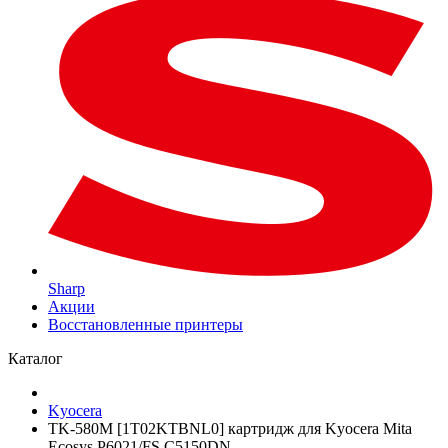
Sharp
Акции
Восстановленные принтеры
Каталог
Kyocera
TK-580M [1T02KTBNL0] картридж для Kyocera Mita
Ecosys P6021/FS C5150DN