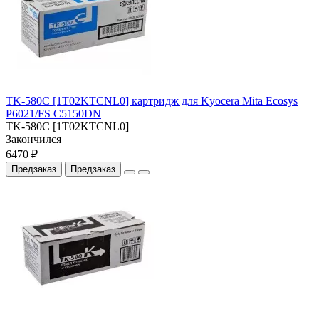
TK-580C [1T02KTCNL0] картридж для Kyocera Mita Ecosys
P6021/FS C5150DN
TK-580C [1T02KTCNL0]
Закончился
6470 ₽
Предзаказ
Предзаказ