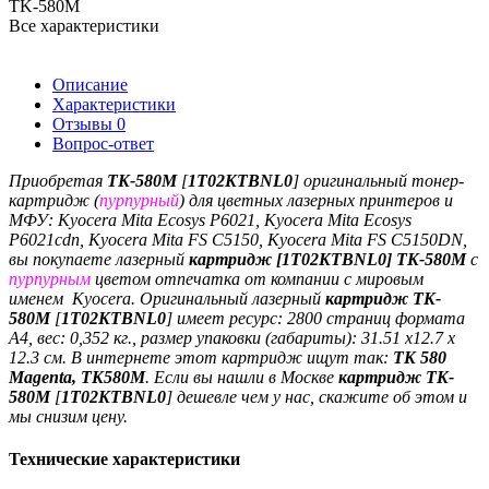
TK-580M
Все характеристики
Описание
Характеристики
Отзывы
0
Вопрос-ответ
Приобретая
TK-
580M
[
1T02KTBNL0
]
оригинальный тонер-
картридж (
пурпурный
)
для цветных лазерных принтеров и
МФУ:
Kyocera Mita Ecosys P6021, Kyocera Mita Ecosys
P6021cdn, Kyocera Mita FS C5150, Kyocera Mita FS C5150DN,
вы покупаете лазерный
картридж [
1T02KTBNL0]
TK-
580M
с
пурпурным
цветом отпечатка
от компании с мировым
именем
Kyocera
.
Оригинальный лазерный
картридж
TK-
580M
[
1T02KTBNL0
]
имеет ресурс:
2800 страниц формата
A4, вес: 0,352 кг., размер упаковки (габариты): 31.51
x12.7 x
12.3 см. В интернете этот картридж ищут так:
TK 580
Magenta, TK580M
.
Если вы нашли в Москве
картридж
TK-
580M
[
1T02KTBNL0
]
дешевле чем у нас, скажите об этом и
мы снизим цену.
Технические характеристики