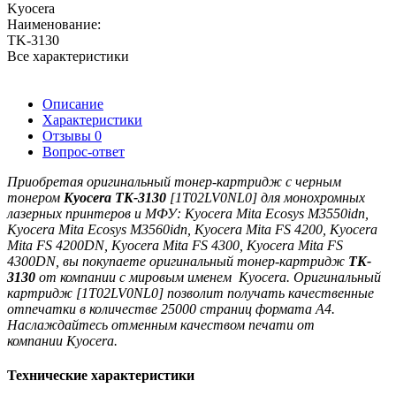
Kyocera
Наименование:
TK-3130
Все характеристики
Описание
Характеристики
Отзывы
0
Вопрос-ответ
Приобретая оригинальный тонер-картридж с черным
тонером
Kyocera TK-3130
[
1T02LV0NL0] для монохромных
лазерных принтеров и МФУ:
Kyocera Mita Ecosys M3550idn,
Kyocera Mita Ecosys M3560idn,
Kyocera Mita FS 4200, Kyocera
Mita FS 4200DN, Kyocera Mita FS 4300, Kyocera Mita FS
4300DN
,
вы покупаете оригинальный тонер-картридж
TK-
3130
от компании с мировым именем
Kyocera
. Оригинальный
картридж [
1T02LV0NL0] позволит получать качественные
отпечатки в количестве 25000 страниц формата A4.
Наслаждайтесь отменным качеством печати от
компании
Kyocera
.
Технические характеристики