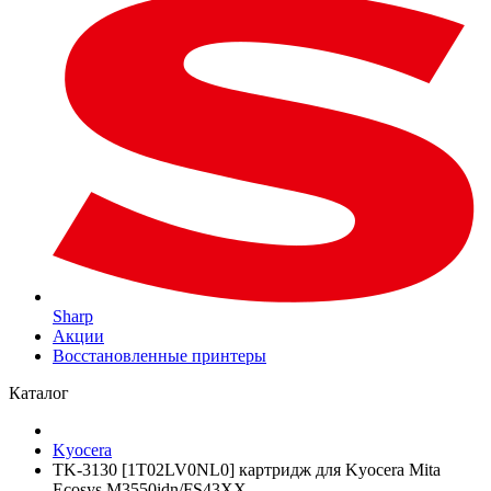
Sharp
Акции
Восстановленные принтеры
Каталог
Kyocera
TK-3130 [1T02LV0NL0] картридж для Kyocera Mita
Ecosys M3550idn/FS43XX