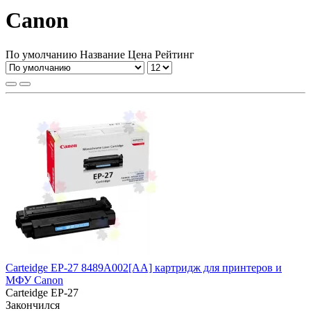
Canon
По умолчанию
Название
Цена
Рейтинг
Carteidge EP-27 8489A002[AA] картридж для принтеров и
МФУ Canon
Carteidge EP-27
Закончился