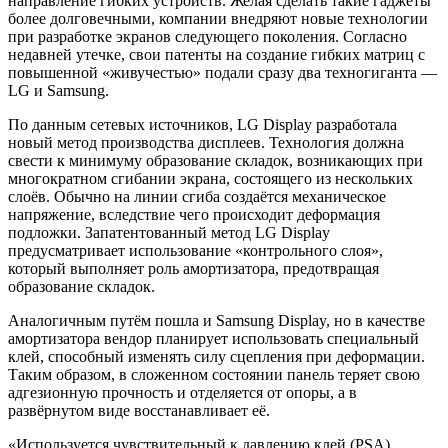
направление гибких устройств. Желая сделать такие гаджеты
более долговечными, компании внедряют новые технологии
при разработке экранов следующего поколения. Согласно
недавней утечке, свои патенты на создание гибких матриц с
повышенной «живучестью» подали сразу два техногиганта —
LG и Samsung.
По данным сетевых источников, LG Display разработала
новый метод производства дисплеев. Технология должна
свести к минимуму образование складок, возникающих при
многократном сгибании экрана, состоящего из нескольких
слоёв. Обычно на линии сгиба создаётся механическое
напряжение, вследствие чего происходит деформация
подложки. Запатентованный метод LG Display
предусматривает использование «контрольного слоя»,
который выполняет роль амортизатора, предотвращая
образование складок.
Аналогичным путём пошла и Samsung Display, но в качестве
амортизатора вендор планирует использовать специальный
клей, способный изменять силу сцепления при деформации.
Таким образом, в сложенном состоянии панель теряет свою
адгезионную прочность и отделяется от опоры, а в
развёрнутом виде восстанавливает её.
«Используется чувствительный к давлению клей (PSA),