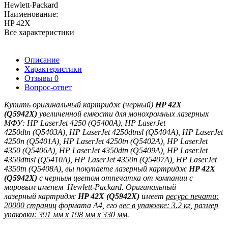
Hewlett-Packard
Наименование:
HP 42X
Все характеристики
Описание
Характеристики
Отзывы
0
Вопрос-ответ
Купить оригинальный картридж (черный)
HP 42X
(Q5942X)
увеличенной емкости для монохромных лазерных
МФУ:
HP LaserJet 4250
(Q5400A), HP LaserJet
4250dtn
(Q5403A), HP LaserJet 4250dtnsl
(Q5404A), HP LaserJet
4250n
(Q5401A), HP LaserJet 4250tn
(Q5402A), HP LaserJet
4350
(Q5406A), HP LaserJet 4350dtn
(Q5409A), HP LaserJet
4350dtnsl
(Q5410A), HP LaserJet 4350n
(Q5407A), H
P LaserJet
4350tn
(Q5408A)
, вы покупаете лазерный картридж
HP 42X
(Q5942X)
с черным цветом отпечатка
от компании с
мировым именем Hewlett-Packard. Оригинальный
лазерный картридж
HP 42X (Q5942X)
имеет
ресурс печати:
20000 страниц
формата A4, его
вес в упаковке:
3.2 кг
,
размер
упаковки: 391
мм x 198 мм x 330 мм
.