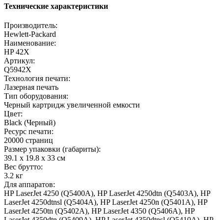
Технические характеристики
Производитель:
Hewlett-Packard
Наименование:
HP 42X
Артикул:
Q5942X
Технология печати:
Лазерная печать
Тип оборудования:
Черный картридж увеличенной емкости
Цвет:
Black (Черный)
Ресурс печати:
20000 страниц
Размер упаковки (габариты):
39.1 x 19.8 x 33 cм
Вес брутто:
3.2 кг
Для аппаратов:
HP LaserJet 4250 (Q5400A), HP LaserJet 4250dtn (Q5403A), HP
LaserJet 4250dtnsl (Q5404A), HP LaserJet 4250n (Q5401A), HP
LaserJet 4250tn (Q5402A), HP LaserJet 4350 (Q5406A), HP
LaserJet 4350dtn (Q5409A), HP LaserJet 4350dtnsl (Q5410A), HP