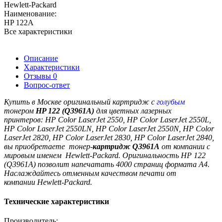
Hewlett-Packard
Наименование:
HP 122A
Все характеристики
Описание
Характеристики
Отзывы
0
Вопрос-ответ
Купить в Москве оригинальный картридж с
голубым
тонером
HP 122 (Q3961A)
для цветных лазерных
принтеров:
HP Color LaserJet 2550, HP Color LaserJet 2550L,
HP Color LaserJet 2550LN, HP Color LaserJet 2550N, HP Color
LaserJet 2820, HP Color LaserJet 2830, HP Color LaserJet 2840
,
вы приобретаете тонер-
картридж
Q3961A
от компании с
мировым именем Hewlett-Packard. Оригинальность
HP 122
(Q3961A)
позволит напечатать 4000 страниц формата A4.
Наслаждайтесь отменным качеством печати от
компании Hewlett-Packard.
Технические характеристики
Производитель: