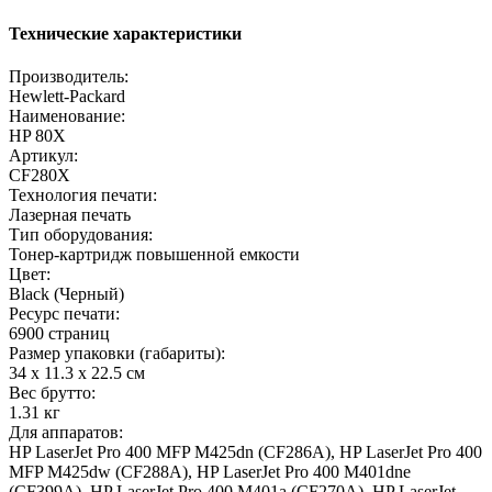
Технические характеристики
Производитель:
Hewlett-Packard
Наименование:
HP 80X
Артикул:
CF280X
Технология печати:
Лазерная печать
Тип оборудования:
Тонер-картридж повышенной емкости
Цвет:
Black (Черный)
Ресурс печати:
6900 страниц
Размер упаковки (габариты):
34 x 11.3 x 22.5 см
Вес брутто:
1.31 кг
Для аппаратов:
HP LaserJet Pro 400 MFP M425dn (CF286A), HP LaserJet Pro 400
MFP M425dw (CF288A), HP LaserJet Pro 400 M401dne
(CF399A), HP LaserJet Pro 400 M401a (CF270A), HP LaserJet