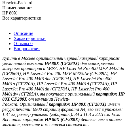
Hewlett-Packard
Наименование:
HP 80X
Все характеристики
Описание
Характеристики
Отзывы
0
Вопрос-ответ
Купить в Москве оригинальный черный лазерный картридж
увеличенной емкости
HP 80X
(CF280X)
для монохромных
лазерных принтеров и МФУ:
HP LaserJet Pro 400 MFP M425dn
(CF286A), HP LaserJet Pro 400 MFP M425dw (CF288A), HP
LaserJet Pro 400 M401dne (CF399A), HP LaserJet Pro 400
M401a (CF270A), HP LaserJet Pro 400 M401d (CF274A), HP
LaserJet Pro 400 M401dn (CF278A), HP LaserJet Pro 400
M401dw (CF285A)
,
вы покупаете оригинальный
картридж
HP
80X
CF
280X
от компании
Hewlett-
Packard.
Оригинальный
картридж
HP 80X (CF280X)
имеет
ресурс печати: 6900 страниц формата A4, его вес в упаковке:
1.31 кг, размер упаковки (габариты): 34 x 11.3 x 22.5 см. Если
Вы нашли картридж
HP 80X (CF280X)
дешевле чем в нашем
магазине, скажите и мы снизим стоимость.