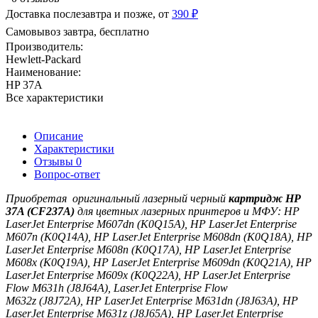
Доставка послезавтра и позже, от
390 ₽
Самовывоз завтра, бесплатно
Производитель:
Hewlett-Packard
Наименование:
HP 37A
Все характеристики
Описание
Характеристики
Отзывы
0
Вопрос-ответ
Приобретая оригинальный лазерный черный
картридж
HP
37A (CF237A)
для цветных лазерных принтеров и МФУ:
HP
LaserJet Enterprise M607dn
(K0Q15A), HP LaserJet Enterprise
M607n
(K0Q14A), HP LaserJet Enterprise M608dn
(K0Q18A), HP
LaserJet Enterprise M608n
(K0Q17A), HP LaserJet Enterprise
M608x
(K0Q19A), HP LaserJet Enterprise M609dn
(K0Q21A), HP
LaserJet Enterprise M609x
(K0Q22A), HP LaserJet Enterprise
Flow M631h
(J8J64A), LaserJet Enterprise Flow
M632z
(J8J72A), HP LaserJet Enterprise M631dn
(J8J63A), HP
LaserJet Enterprise M631z
(J8J65A), HP LaserJet Enterprise