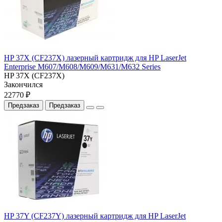
HP 37X (CF237X) лазерный картридж для HP LaserJet
Enterprise M607/M608/M609/M631/M632 Series
HP 37X (CF237X)
Закончился
22770 ₽
Предзаказ
Предзаказ
HP 37Y (CF237Y) лазерный картридж для HP LaserJet