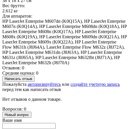
38 x 18 x 27 см
Вес брутто:
2.612 кг
Для аппаратов:
HP LaserJet Enterprise M607dn (K0Q15A), HP LaserJet Enterprise
M607n (K0Q14A), HP LaserJet Enterprise M608dn (K0Q18A), HP
LaserJet Enterprise M608n (K0Q17A), HP LaserJet Enterprise
M608x (K0Q19A), HP LaserJet Enterprise M609dn (K0Q21A), HP
LaserJet Enterprise M609x (K0Q22A), HP LaserJet Enterprise
Flow M631h (J8J64A), LaserJet Enterprise Flow M632z (J8J72A),
HP LaserJet Enterprise M631dn (J8J63A), HP LaserJet Enterprise
M631z (J8J65A), HP LaserJet Enterprise M632fht (J8J71A), HP
LaserJet Enterprise M632h (J8J70A)
Отзывов: 0
Средняя оценка: 0
Написать отзыв
Пожалуйста
авторизируйтесь
или
создайте учетную запись
перед тем как написать отзыв
Нет отзывов о данном товаре.
Вопросов: 0
Новый вопрос
Ваше имя