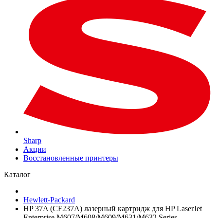
Sharp
Акции
Восстановленные принтеры
Каталог
Hewlett-Packard
HP 37A (CF237A) лазерный картридж для HP LaserJet
Enterprise M607/M608/M609/M631/M632 Series