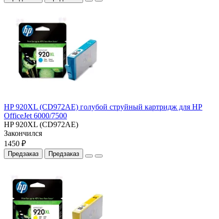
HP 920XL (CD972AE) голубой струйный картридж для HP
OfficeJet 6000/7500
HP 920XL (CD972AE)
Закончился
1450 ₽
Предзаказ
Предзаказ