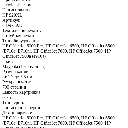
Hewlett-Packard
Наименование:
HP 920XL
Артикул:
CD973AE
Технология печати:
Струйная печать
Тип оборудования:
HP OfficeJet 6000 Pro, HP OfficeJet 6500, HP OfficeJet 6500a
(E710a, E710n), HP OfficeJet 7000, HP OfficeJet 7500, HP
OfficeJet 7500a (e910a)
Цвет:
Magenta (Пурпурный)
Размер капли:
от 1.3 до 5.5 пл.
Ресурс печати:
700 страниц
Емкость картриджа
6 мл
Тип чернил:
Пигментные чернила
Для аппаратов:
HP OfficeJet 6000 Pro, HP OfficeJet 6500, HP OfficeJet 6500a
(E710a, E710n), HP OfficeJet 7000, HP OfficeJet 7500, HP