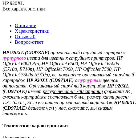
HP 920XL
Все характеристики
Описание
Характеристики
Отзывы
0
Вопрос-ответ
HP 920XL (CD973AE)
оригинальный струйный картридж
пурпурного
цвета для цветных струйных принтеров: HP
OfficeJet 6000 Pro, HP OfficeJet 6500, HP OfficeJet 6500a
(E710a, E710n), HP OfficeJet 7000, HP OfficeJet 7500, HP
OfficeJet 7500a (e910a), вы покупаете оригинальный струйный
картридж
HP 920XL (CD973AE)
с
пурпурным
цветом
отпечатка. Оригинальный струйный картридж
HP 920XL
(CD973AE)
имеет
ресурс печати: 700 страниц
формата A4,
емкость картриджа составляет 6 мл., размер капли равен:
1.3 - 5.5 пл
.
Если вы нашли оригинальный картридж
HP 920XL
(CD973AE)
дешевле чем у нас, скажите, мы снизим
стоимость.
Технические характеристики
Производитель: