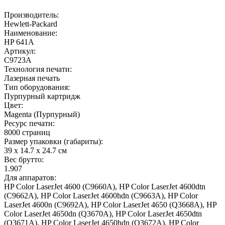
Производитель:
Hewlett-Packard
Наименование:
HP 641A
Артикул:
C9723A
Технология печати:
Лазерная печать
Тип оборудования:
Пурпурный картридж
Цвет:
Magenta (Пурпурный)
Ресурс печати:
8000 страниц
Размер упаковки (габариты):
39 x 14.7 x 24.7 cм
Вес брутто:
1.907
Для аппаратов:
HP Color LaserJet 4600 (C9660A), HP Color LaserJet 4600dtn
(C9662A), HP Color LaserJet 4600hdn (C9663A), HP Color
LaserJet 4600n (C9692A), HP Color LaserJet 4650 (Q3668A), HP
Color LaserJet 4650dn (Q3670A), HP Color LaserJet 4650dtn
(Q3671A), HP Color LaserJet 4650hdn (Q3672A), HP Color