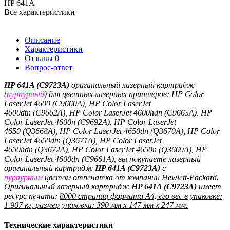
HP 641A
Все характеристики
Описание
Характеристики
Отзывы
0
Вопрос-ответ
HP 641A (C9723A)
оригинальный лазерный картридж
(
пурпурный
)
для цветных лазерных принтеров:
HP Color
LaserJet 4600
(C9660A), HP Color LaserJet
4600dtn
(C9662A), HP Color LaserJet 4600hdn
(C9663A), HP
Color LaserJet 4600n
(C9692A), HP Color LaserJet
4650
(Q3668A), HP Color LaserJet 4650dn
(Q3670A), HP Color
LaserJet 4650dtn
(Q3671A), HP Color LaserJet
4650hdn
(Q3672A), HP Color LaserJet 4650n
(Q3669A), HP
Color LaserJet 4600dn
(C9661A)
, вы покупаете лазерный
оригинальный картридж
HP 641A (C9723A)
с
пурпурным
цветом отпечатка от компании Hewlett-Packard.
Оригинальный лазерный картридж
HP 641A (C9723A)
имеет
ресурс печати:
8000 страниц формата A4, его вес в упаковке:
1.907 кг, размер упаковки: 390 мм x 147 мм x 247 мм.
Технические характеристики