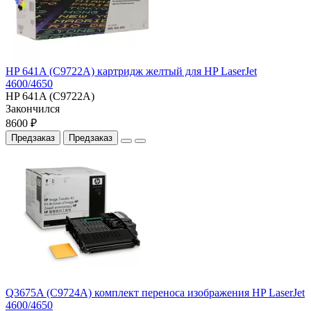
HP 641A (C9722A) картридж желтый для HP LaserJet
4600/4650
HP 641A (C9722A)
Закончился
8600 ₽
Предзаказ
Предзаказ
Q3675A (C9724A) комплект переноса изображения HP LaserJet
4600/4650