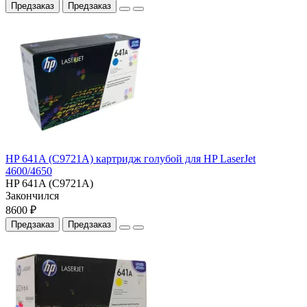
Предзаказ
Предзаказ
HP 641A (C9721A) картридж голубой для HP LaserJet
4600/4650
HP 641A (C9721A)
Закончился
8600 ₽
Предзаказ
Предзаказ