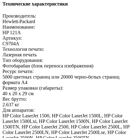
Технические характеристики
Производитель:
Hewlett-Packard
Наименование:
HP 121A
Артикул:
C9704A
Технология печати:
Лазерная печать
Тип оборудования:
Фотобарабан (блок переноса изображения)
Ресурс печати:
5000 цветных страниц или 20000 черно-белых страниц
формата A4
Размер упаковки (габариты):
40 x 20 x 29 cм
Вес брутто:
2.637 кг
Для аппаратов:
HP Color LaserJet 1500, HP Color LaserJet 1500L, HP Color
LaserJet 1500Lxi, HP Color LaserJet 1500N, HP Color LaserJet
1500TN, HP Color LaserJet 2500, HP Color LaserJet 2500L, HP
Color LaserJet 2500LN, HP Color LaserJet 2500Lse, HP Color
LaserJet 2500N, HP Color LaserJet 2500TN