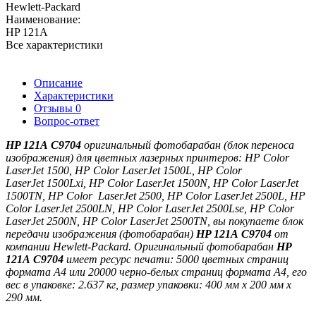
Hewlett-Packard
Наименование:
HP 121A
Все характеристики
Описание
Характеристики
Отзывы
0
Вопрос-ответ
HP 121A
C9704
оригинальный фотобарабан (блок переноса
изображения)
для цветных лазерных принтеров:
HP Color
LaserJet 1500,
HP Color LaserJet
1500L,
HP Color
LaserJet
1500Lxi,
HP Color LaserJet
1500N,
HP Color LaserJet
1
500TN,
HP Color LaserJet
2500,
HP Color LaserJet
2500L,
HP
Color LaserJet
2500LN,
HP Color LaserJet
2500Lse,
HP Color
LaserJet
2500N,
HP Color LaserJet
2500TN
, вы покупаете блок
передачи изображения (фотобарабан)
HP 121A C9704
от
компании Hewlett-Packard. Оригинальный фотобарабан
HP
121A C9704
имеет ресурс печати: 5000 цветных страниц
формата A4 или 20000 черно-белых страниц формата A4, его
вес в упаковке: 2.637 кг, размер упаковки: 400 мм x 200 мм x
290 мм.