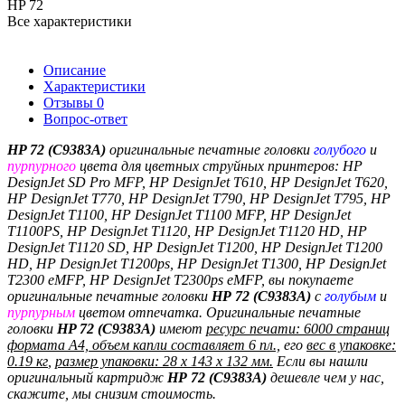
HP 72
Все характеристики
Описание
Характеристики
Отзывы
0
Вопрос-ответ
HP 72 (C9383A)
оригинальные печатные головки
голубого
и
пурпурного
цвета
для цветных струйных принтеров:
HP
DesignJet SD Pro MFP, HP DesignJet T610, HP DesignJet T620,
HP DesignJet T770, HP DesignJet T790, HP DesignJet T795, HP
DesignJet T1100, HP DesignJet T1100 MFP, HP DesignJet
T1100PS, HP DesignJet T1120, HP DesignJet T1120 HD, HP
DesignJet T1120 SD, HP DesignJet T1200, HP DesignJet T1200
HD, HP DesignJet T1200ps, HP DesignJet T1300, HP DesignJet
T2300 eMFP, HP DesignJet T2300ps eMFP, вы покупаете
оригинальные печатные головки
HP
72
(
C9383A
)
с
голубым
и
пурпурным
цветом отпечатка
. Оригинальные печатные
головки
HP 72 (
C9383A
)
имеют
ресурс печати: 6000 страниц
формата A4, объем капли составляет 6 пл.,
его
вес в упаковке:
0.19 кг
,
размер упаковки: 28 x 143 x 132 мм.
Если вы нашли
оригинальный картридж
HP
72
(
C9383A
)
дешевле чем у нас,
скажите, мы снизим стоимость.