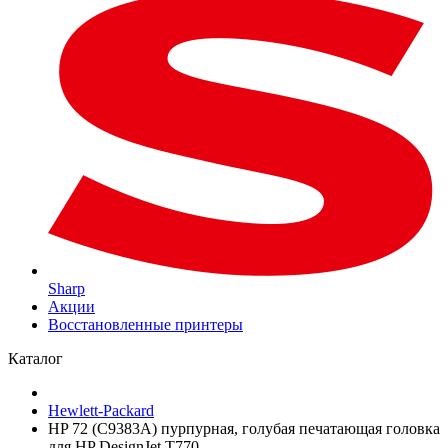
Sharp
Акции
Восстановленные принтеры
Каталог
Hewlett-Packard
HP 72 (C9383A) пурпурная, голубая печатающая головка
для HP DesignJet T770