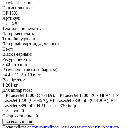
Hewlett-Packard
Наименование:
HP 15X
Артикул:
C7115X
Технология печати:
Лазерная печать
Тип оборудования:
Лазерный картридж, черный
Цвет:
Black (Черный)
Ресурс печати:
3500 страниц
Размер упаковки (габариты):
34.4 x 12.2 x 19.6 см
Вес брутто:
1.201 кг
Для аппаратов:
HP LaserJet 1200 (C7044A), HP LaserJet 1200n (C7048A), HP
LaserJet 1220 (C7045A), HP LaserJet 3330mfp (C9126A), HP
LaserJet 3380mfp, HP LaserJet 3300mfp
Отзывов: 0
Средняя оценка: 0
Написать отзыв
Пожалуйста
авторизируйтесь
или
создайте учетную запись