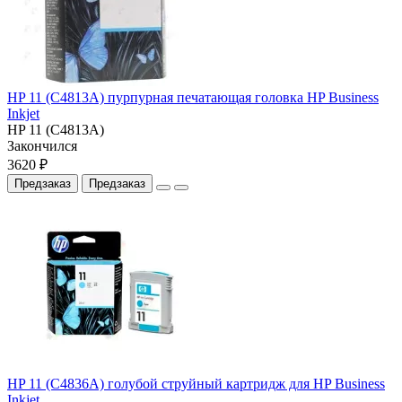
HP 11 (C4813A) пурпурная печатающая головка HP Business
Inkjet
HP 11 (C4813A)
Закончился
3620 ₽
Предзаказ
Предзаказ
HP 11 (C4836A) голубой струйный картридж для HP Business
Inkjet