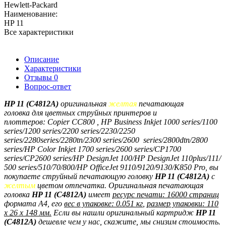
Hewlett-Packard
Наименование:
HP 11
Все характеристики
Описание
Характеристики
Отзывы
0
Вопрос-ответ
HP 11 (C4812A)
оригинальная
желтая
печатающая
головка
для цветных струйных принтеров и
плоттеров:
Copier CC800 , HP Business Inkjet 1000 series/1100
series/1200 series/2200 series/2230/2250
series/2280series/2280tn/2300 series/2600 series/2800dtn/2800
series/HP Color Inkjet 1700 series/2600 series/CP1700
series/CP2600 series/HP DesignJet 100/HP DesignJet 110plus/111/
500 series/510/70/800/HP OfficeJet 9110/9120/9130/K850 Pro, вы
покупаете струйный печатающую головку
HP 11 (C4812A)
с
желтым
цветом отпечатка
. Оригинальная печатающая
головка
HP 11 (C4812A)
имеет
ресурс печати: 16000 страниц
формата A4, его
вес в упаковке: 0.051 кг
,
размер упаковки: 110
x 26 x 148 мм.
Если вы нашли оригинальный картридж
HP 11
(C4812A)
дешевле чем у нас, скажите, мы снизим стоимость.