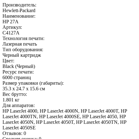
Производитель:
Hewlett-Packard
Наименование:
HP 27A
Артикул:
C4127A
Технология печати:
Лазерная печать
Тип оборудования:
Черный картридж
Цвет:
Black (Черный)
Ресурс печати:
6000 страниц
Размер упаковки (габариты):
35.3 x 24.7 x 15.6 см
Вес брутто:
1.801 кг
Для аппаратов:
HP LaserJet 4000, HP LaserJet 4000N, HP LaserJet 4000T, HP
LaserJet 4000TN, HP LaserJet 4000SE, HP LaserJet 4050, HP
LaserJet 4050N, HP LaserJet 4050T, HP LaserJet 4050TN, HP
LaserJet 4050SE
Отзывов: 0
Средняя оценка: 0