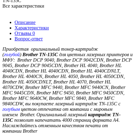
TN-135С
Все характеристики
Описание
Характеристики
Отзывы
0
Вопрос-ответ
Приобретая оригинальный тонер-картридж
(
голубой
)
Brother
TN-135C
для цветных лазерных принтеров и
МФУ:
Brother DCP 9040, Brother DCP 9042CDN, Brother DCP
9045, Brother DCP 9045CDN, Brother HL 4040, Brother HL
4040CDN, Brother HL 4040CDN, Brother HL 4040CDNLT,
Brother HL 4040CN, Brother HL 4050, Brother HL 4050CDN,
Brother HL 4050CDNLT, Brother HL 4070, Brother HL
4070CDW, Brother MFC 9440, Brother MFC 9440CN, Brother
MFC 9445CDN, Brother MFC 9450, Brother MFC 9450CDN,
Brother MFC 9640CW, Brother MFC 9840, Brother MFC
9840CDW
, вы покупаете лазерный картридж
TN-135C
с
голубым
цветом отпечатка
от компании с мировым
именем
Brother
. Оригинальный лазерный
картридж
TN-
135C
позволит напечатать 4000 страниц формата A4.
Наслаждайтесь отменным качеством печати от
компании
Brother