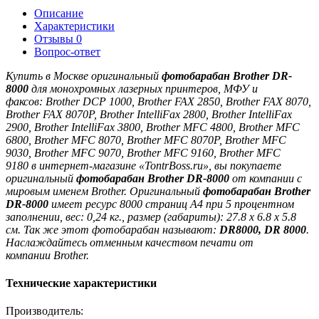
Описание
Характеристики
Отзывы
0
Вопрос-ответ
Купить в Москве оригинальный
фотобарабан Brother DR
-
8000
для монохромных лазерных принтеров, МФУ и
факсов:
Brother DCP 1000, Brother FAX 2850, Brother FAX 8070,
Brother FAX 8070P, Brother IntelliFax 2800, Brother IntelliFax
2900, Brother IntelliFax 3800, Brother MFC 4800, Brother MFC
6800, Brother MFC 8070, Brother MFC 8070P, Brother MFC
9030, Brother MFC 9070, Brother MFC 9160, Brother MFC
9180
в интернет-магазине «TontrBoss.ru», вы покупаете
оригинальный
фотобарабан
Brother DR
-8000
от компании с
мировым именем Brother. Оригинальный
фотобарабан
Brother
DR
-8000
имеет ресурс 8000 страниц A4 при 5 процентном
заполнении, вес: 0,24 кг., размер (габариты): 27.8 x 6.8 x 5.8
см
. Так же этот фотобарабан называют:
DR8000, DR 8000
.
Наслаждайтесь отменным качеством печати от
компании Brother.
Технические характеристики
Производитель: